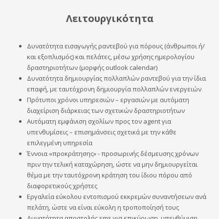
Λειτουργικότητα
Δυνατότητα εισαγωγής ραντεβού για πόρους (άνθρωποι ή/
και εξοπλισμός) και πελάτες, μέσω χρήσης ημερολογίου
δραστηριοτήτων (μορφής outlook calendar)
Δυνατότητα δημιουργίας πολλαπλών ραντεβού για την ίδια
επαφή, με ταυτόχρονη δημιουργία πολλαπλών ενεργειών
Πρότυποι χρόνοι υπηρεσιών – εργασιών με αυτόματη
διαχείριση διάρκειας των σχετικών δραστηριοτήτων
Αυτόματη εμφάνιση σχολίων προς τον agent για
υπενθυμίσεις – επισημάνσεις σχετικά με την κάθε
επιλεγμένη υπηρεσία
Έννοια «προκράτησης» - προσωρινής δέσμευσης χρόνων
πριν την τελική καταχώρηση, ώστε να μην δημιουργείται
θέμα με την ταυτόχρονη κράτηση του ίδιου πόρου από
διαφορετικούς χρήστες
Εργαλεία εύκολου εντοπισμού εκκρεμών συναντήσεων ανά
πελάτη, ώστε να είναι εύκολη η τροποποίησή τους
Δυνατότητα αποστολής sms για επικύρωση, υπενθύμιση,