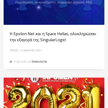
Η Epsilon Net και η Space Hellas, ολοκληρώσαν
την εξαγορά της SingularLogic!
FRIDAY, 15 JANUARY 2021
PUBLISHED IN
ΤΕΧΝΟΛΟΓΙΑ