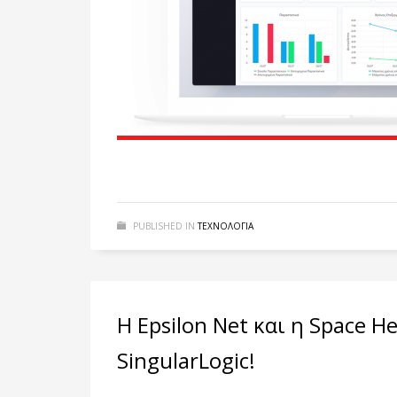
PUBLISHED IN
ΤΕΧΝΟΛΟΓΙΑ
Η Epsilon Net και η Space H
SingularLogic!