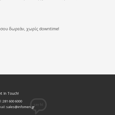
e σου δωρεάν, χωρίς downtime!
t In Touch!
l :
281 600 6000
ail:
sales@infomen.gr