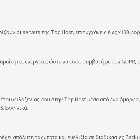
ίζουν οι servers της Top.Host, επιτυγχάνεις έως x100 φο
αραίτητες ενέργειες ώστε να είναι συμβατή με τον GDPR, 
κέτου φιλοξενίας σου στην Top.Host μέσα από ένα όμορφο,
& Ελληνικά.
έχει απόλυτη ταχύτητα και ευελιξία σε διαδικασίες Backup 