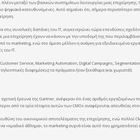
αι πλέον μεταξύ των βασικών συστημάτων λειτουργίας μιας επιχείρησης.
 πιο ψηφιακά κατευθυνόμενες. Αυτό σημαίνει ότι, σήμερα περισσότερο από
είρηση.
έσα στις συνολικές δαπάνες του ΙΤ, συγκεντρώνει τώρα επενδύσεις σχεδό
σε μια επιχείρηση έχουν να κάνουν με την υποδομή της που περιλαμβάνει 
από το marketing, ενώ στο άμεσο μέλλον η ανάγκη για εξειδικευμένα εργα
 του ΙΤ.
ustomer Service, Marketing Automation, Digital Campaigns, Segmentation, 
. τηλεοπτικές διαφημίσεις) τα πράγματα ήταν ξεκάθαρα (και χωριστά!).
ε σχετική έρευνα της Gartner, ανέφεραν ότι ένας αριθμός εργαζομένων π
εροι από τα τρία τέταρτα αυτών των CMOs αναφέρονται απευθείας στον
 ευθύνη του οικονομικού αποτελέσματος της επιχείρησης, ενώ πολλοί CM
α «ομαδικό άθλημα», το marketing συχνά είναι αυτό που χρηματοδοτεί α