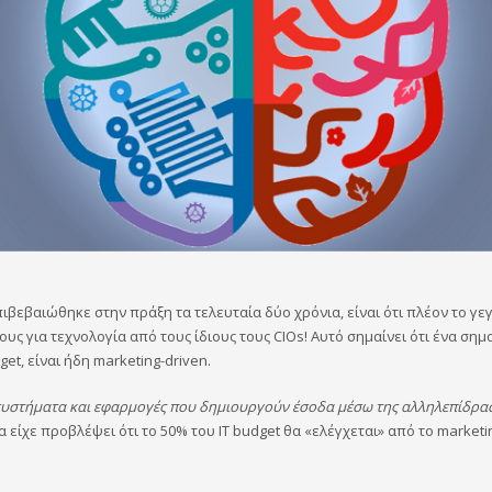
ιβεβαιώθηκε στην πράξη τα τελευταία δύο χρόνια, είναι ότι πλέον το γε
υς για τεχνολογία από τους ίδιους τους CIOs! Αυτό σημαίνει ότι ένα σημ
et, είναι ήδη marketing-driven.
 συστήματα και εφαρμογές που δημιουργούν έσοδα μέσω της αλληλεπίδρασ
 είχε προβλέψει ότι το 50% του IT budget θα «ελέγχεται» από το marketin