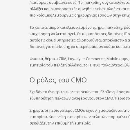
Γιατί όμως συμβαίνει αυτό; Το marketing συγκαταλέγετ
αλλάξει και οι αγοραστικές συνήθειες είναι ολοένα και
πιο κρίσιμες λειτουργίες δημιουργίας εσόδων στην επιχ
Το κάποτε μικρό και εξειδικευμένο τμήμα marketing, μ
επιχείρηση να λειτουργεί. Οι περισσότερες δαπάνες ΙΤ 
αυτές τις cloud υπηρεσίες αξιοποιούνται αποκλειστικά 
δαπάνες για marketing να υπερκεράσουν ακόμα και αυτές
Φυσικά, θέματα CRM, Loyalty, e-Commerce, Mobile apps, C
εμπειρία του πελάτη αλλά και το ΙΤ, ενώ παλαιότερα (βλ
Ο ρόλος του CMO
Σχεδόν το ένα τρίτο των εταιρειών που έλαβαν μέρος σ
εξυπηρέτηση πελατών αναφέρονται στον CMO. Περισσότ
Σήμερα, οι περισσότεροι CMOs έχουν ή μοιράζονται την
εμπορίου. Και ενώ η εμπειρία των πελατών παραμένει έν
σχεδιάζει την επιθυμητή εμπειρία.