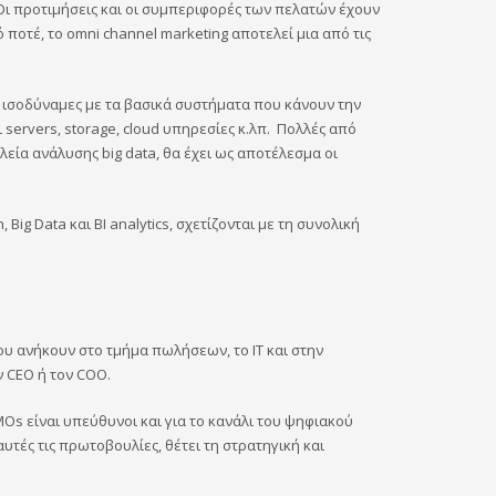
 Οι προτιμήσεις και οι συμπεριφορές των πελατών έχουν
 ποτέ, το omni channel marketing αποτελεί μια από τις
ν ισοδύναμες με τα βασικά συστήματα που κάνουν την
servers, storage, cloud υπηρεσίες κ.λπ. Πολλές από
λεία ανάλυσης big data, θα έχει ως αποτέλεσμα οι
Big Data και BI analytics, σχετίζονται με τη συνολική
ου ανήκουν στο τμήμα πωλήσεων, το ΙΤ και στην
 CEO ή τον COO.
Os είναι υπεύθυνοι και για το κανάλι του ψηφιακού
υτές τις πρωτοβουλίες, θέτει τη στρατηγική και