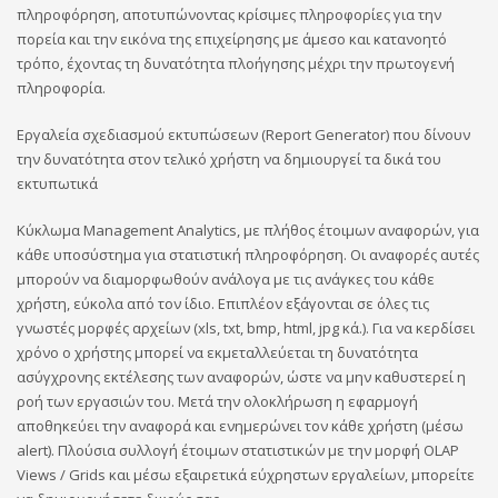
πληροφόρηση, αποτυπώνοντας κρίσιμες πληροφορίες για την
πορεία και την εικόνα της επιχείρησης με άμεσο και κατανοητό
τρόπο, έχοντας τη δυνατότητα πλοήγησης μέχρι την πρωτογενή
πληροφορία.
Εργαλεία σχεδιασμού εκτυπώσεων (Report Generator) που δίνουν
την δυνατότητα στον τελικό χρήστη να δημιουργεί τα δικά του
εκτυπωτικά
Κύκλωμα Management Analytics, με πλήθος έτοιμων αναφορών, για
κάθε υποσύστημα για στατιστική πληροφόρηση. Οι αναφορές αυτές
μπορούν να διαμορφωθούν ανάλογα με τις ανάγκες του κάθε
χρήστη, εύκολα από τον ίδιο. Επιπλέον εξάγονται σε όλες τις
γνωστές μορφές αρχείων (xls, txt, bmp, html, jpg κά.). Για να κερδίσει
χρόνο ο χρήστης μπορεί να εκμεταλλεύεται τη δυνατότητα
ασύγχρονης εκτέλεσης των αναφορών, ώστε να μην καθυστερεί η
ροή των εργασιών του. Μετά την ολοκλήρωση η εφαρμογή
αποθηκεύει την αναφορά και ενημερώνει τον κάθε χρήστη (μέσω
alert). Πλούσια συλλογή έτοιμων στατιστικών με την μορφή OLAP
Views / Grids και μέσω εξαιρετικά εύχρηστων εργαλείων, μπορείτε