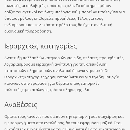
πωλητές, μεσολαβητές, πράκτορες κλπ. Το σύστημα εφόσον
ορίζονται σχετικοί κανόνες υπολογισμού, μπορεί να υπολογίσει για
όποιους ρόλους επιθυμείτε προμήθειες. Τέλος για τους
ενδιάμεσους και τον εκάστοτε ρόλο τους θα έχετε αναλυτική
οικονομική πληροφόρηση.
Ιεραρχικές κατηγορίες
Ανάπτυξη πολλαπλών κατηγοριών για είδη, πελάτες, προμηθευτές,
λογαριασμούς με ιεραρχική ανάπτυξη για την απεικόνιση
στατιστικών πληροφοριών αναλυτικά ή συγκεντρωτικά. Οι
ιεραρχικές κατηγορίες χρησιμοποιούνται και για την δημιουργία
κανόνων στην εφαρμογή για θέματα όπως εμπορικές
πολιτικές,τιμοκατάλογοι, τρόποι πληρωμής κλπ
Αναθέσεις
Ορίστε τους κανόνες που διέπουν την εμπορική σας διαχείριση και
η εφαρμογή μετά από εντολή σας, θα τους εφαρμόσει μαζικά. Έτσι
οι χρήστες δεν χρειάζεται να τους θυμούνται ή να τους καταχωρούν