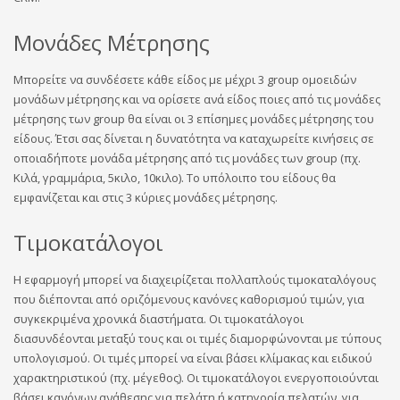
Μονάδες Μέτρησης
Μπορείτε να συνδέσετε κάθε είδος με μέχρι 3 group ομοειδών
μονάδων μέτρησης και να ορίσετε ανά είδος ποιες από τις μονάδες
μέτρησης των group θα είναι οι 3 επίσημες μονάδες μέτρησης του
είδους. Έτσι σας δίνεται η δυνατότητα να καταχωρείτε κινήσεις σε
οποιαδήποτε μονάδα μέτρησης από τις μονάδες των group (πχ.
Κιλά, γραμμάρια, 5κιλο, 10κιλο). Το υπόλοιπο του είδους θα
εμφανίζεται και στις 3 κύριες μονάδες μέτρησης.
Τιμοκατάλογοι
Η εφαρμογή μπορεί να διαχειρίζεται πολλαπλούς τιμοκαταλόγους
που διέπονται από οριζόμενους κανόνες καθορισμού τιμών, για
συγκεκριμένα χρονικά διαστήματα. Οι τιμοκατάλογοι
διασυνδέονται μεταξύ τους και οι τιμές διαμορφώνονται με τύπους
υπολογισμού. Οι τιμές μπορεί να είναι βάσει κλίμακας και ειδικού
χαρακτηριστικού (πχ. μέγεθος). Οι τιμοκατάλογοι ενεργοποιούνται
βάσει κανόνων ανάθεσης για πελάτη ή κατηγορία πελατών, για