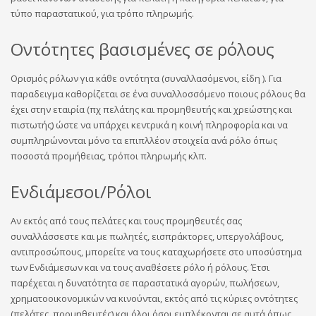
τύπο παραστατικού, για τρόπο πληρωμής.
Οντότητες βασισμένες σε ρόλους
Ορισμός ρόλων για κάθε οντότητα (συναλλασόμενοι, είδη ). Για
παραδειγμα καθορίζεται σε ένα συναλλοσσόμενο ποιους ρόλους θα
έχει στην εταιρία (πχ πελάτης και προμηθευτής και χρεώστης και
πιστωτής) ώστε να υπάρχει κεντρικά η κοινή πληροφορία και να
συμπληρώνονται μόνο τα επιπλλέον στοιχεία ανά ρόλο όπως
ποσοστά προμήθειας, τρόποι πληρωμής κλπ.
Ενδιάμεσοι/Ρόλοι
Αν εκτός από τους πελάτες και τους προμηθευτές σας
συναλλάσσεστε και με πωλητές, εισπράκτορες, υπεργολάβους,
αντιπροσώπους, μπορείτε να τους καταχωρήσετε στο υποσύστημα
των Ενδιάμεσων και να τους αναθέσετε ρόλο ή ρόλους. Έτσι
παρέχεται η δυνατότητα σε παραστατικά αγορών, πωλήσεων,
χρηματοοικονομικών να κινούνται, εκτός από τις κύριες οντότητες
(πελάτες, προμηθευτές) και όλοι όσοι εμπλέκονται σε αυτά όπως