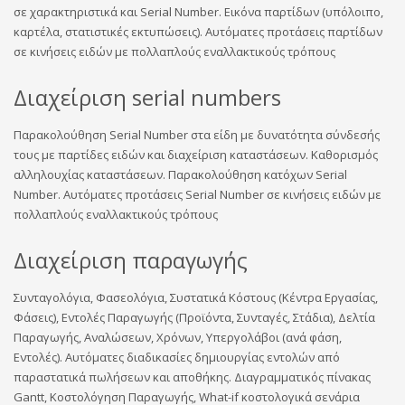
σε χαρακτηριστικά και Serial Number. Εικόνα παρτίδων (υπόλοιπο,
καρτέλα, στατιστικές εκτυπώσεις). Αυτόματες προτάσεις παρτίδων
σε κινήσεις ειδών με πολλαπλούς εναλλακτικούς τρόπους
Διαχείριση serial numbers
Παρακολούθηση Serial Number στα είδη με δυνατότητα σύνδεσής
τους με παρτίδες ειδών και διαχείριση καταστάσεων. Καθορισμός
αλληλουχίας καταστάσεων. Παρακολούθηση κατόχων Serial
Number. Αυτόματες προτάσεις Serial Number σε κινήσεις ειδών με
πολλαπλούς εναλλακτικούς τρόπους
Διαχείριση παραγωγής
Συνταγολόγια, Φασεολόγια, Συστατικά Κόστους (Κέντρα Εργασίας,
Φάσεις), Εντολές Παραγωγής (Προϊόντα, Συνταγές, Στάδια), Δελτία
Παραγωγής, Αναλώσεων, Χρόνων, Υπεργολάβοι (ανά φάση,
Εντολές). Αυτόματες διαδικασίες δημιουργίας εντολών από
παραστατικά πωλήσεων και αποθήκης. Διαγραμματικός πίνακας
Gantt, Κοστολόγηση Παραγωγής, What-if κοστολογικά σενάρια