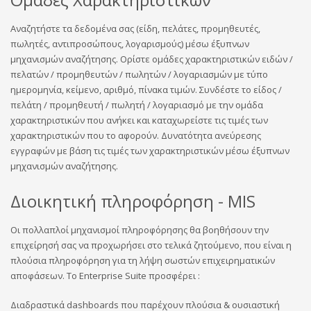
Αναζητήστε τα δεδομένα σας (είδη, πελάτες, προμηθευτές,
πωλητές, αντιπροσώπους, λογαρισμούς) μέσω έξυπνων
μηχανισμών αναζήτησης. Ορίστε ομάδες χαρακτηριστικών ειδών /
πελατών / προμηθευτών / πωλητών / λογαριασμών με τύπο
ημερομηνία, κείμενο, αριθμό, πίνακα τιμών. Συνδέστε το είδος /
πελάτη / προμηθευτή / πωλητή / λογαριασμό με την ομάδα
χαρακτηριστικών που ανήκει και καταχωρείστε τις τιμές των
χαρακτηριστικών που το αφορούν. Δυνατότητα ανεύρεσης
εγγραφών με βάση τις τιμές των χαρακτηριστικών μέσω έξυπνων
μηχανισμών αναζήτησης.
Διοικητική πληροφόρηση - MIS
Οι πολλαπλοί μηχανισμοί πληροφόρησης θα βοηθήσουν την
επιχείρησή σας να προχωρήσει στο τελικά ζητούμενο, που είναι η
πλούσια πληροφόρηση για τη λήψη σωστών επιχειρηματικών
αποφάσεων. To Enterprise Suite προσφέρει :
Διαδραστικά dashboards που παρέχουν πλούσια & ουσιαστική