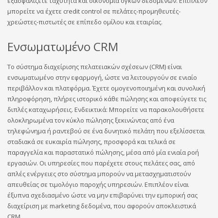
εξασφαλίζετε ταχύτητα και οικονομία όγκων δεδομένων. Επιπλέον
μπορείτε να έχετε credit control σε πελάτες-προμηθευτές-
χρεώστες-πιστωτές σε επίπεδο ομίλου και εταιρίας.
Ενσωματωμένο CRM
Το σύστημα διαχείρισης πελατειακών σχέσεων (CRM) είναι
ενσωματωμένο στην εφαρμογή, ώστε να λειτουργούν σε ενιαίο
περιβάλλον και πλατφόρμα. Έχετε ομογενοποιημένη και συνολική
πληροφόρηση, πλήρες ιστορικό κάθε πώλησης και αποφεύγετε τις
διπλές καταχωρήσεις. Ενδεικτικά: Μπορείτε να παρακολουθήσετε
ολοκληρωμένα τον κύκλο πώλησης ξεκινώντας από ένα
τηλεφώνημα ή ραντεβού σε ένα δυνητικό πελάτη που εξελίσσεται
σταδιακά σε ευκαιρία πώλησης, προσφορά και τελικά σε
παραγγελία και παραστατικό πώλησης, μέσα από μία ενιαία ροή
εργασιών. Οι υπηρεσίες που παρέχετε στους πελάτες σας, από
απλές ενέργειες στο σύστημα μπορούν να μετασχηματιστούν
απευθείας σε τιμολόγιο παροχής υπηρεσιών. Επιπλέον είναι
έξυπνα σχεδιασμένο ώστε να μην επιβαρύνει την εμπορική σας
διαχείριση με marketing δεδομένα, που αφορούν αποκλειστικά
CRΜ.