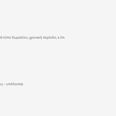
νά τύπο δωματίου, χρονική περίοδο,
κ.λπ.
ις – υπόλοιπα)