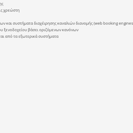
ης
ις χρεώστη
ων και συστήματα διαχέιρησης καναλιών διανομής (web booking engines
ου ξενοδοχείου βάσει οριζόμενων κανόνων
ται από τα εξωτερικά συστήματα