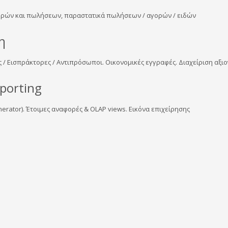
γορών και πωλήσεων, παραστατικά πωλήσεων / αγορών / ειδών
η
ς / Εισπράκτορες / Αντιπρόσωποι. Οικονομικές εγγραφές. Διαχείριση αξ
porting
rator). Έτοιμες αναφορές & OLAP views. Εικόνα επιχείρησης