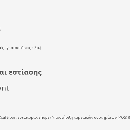
ς
ς εγκαταστάσεις κ.λπ.)
αι εστίασης
ant
fé bar, εστιατόριο, shops). Υποστήριξη ταμειακών συστημάτων (POS) & T