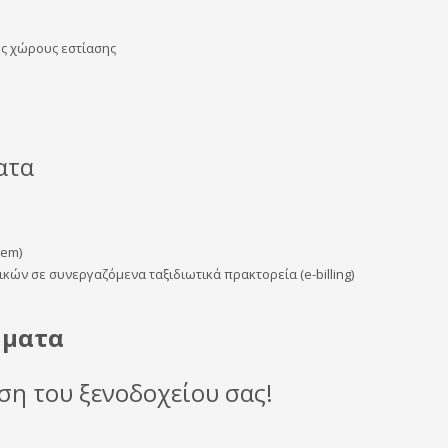
ς χώρους εστίασης
ατα
tem)
ών σε συνεργαζόμενα ταξιδιωτικά πρακτορεία (e-billing)
ήματα
ση του ξενοδοχείου σας!