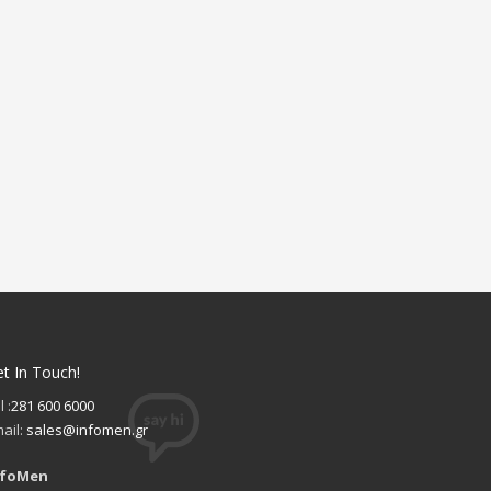
t In Touch!
l :
281 600 6000
ail:
sales@infomen.gr
nfoMen