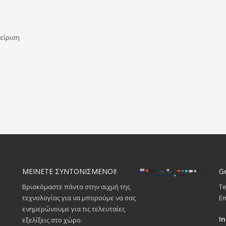
είριση
ΜΕΙΝΕΤΕ ΣΥΝΤΟΝΙΣΜΕΝΟΙ!
Ge
Βρισκόμαστε πάντα στην αιχμή της
Te
τεχνολογίας για να μπορούμε να σας
Em
ενημερώνουμε για τις τελευταίες
I
εξελίξεις στο χώρο.